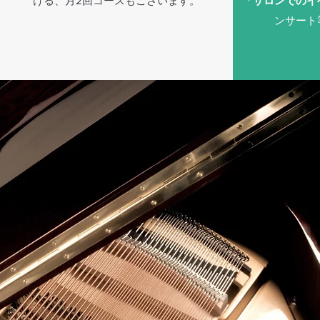
ける、月2回コースもございます。
「サロンでのイ
ンサート