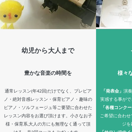
幼児から
大人まで
豊かな音楽の時間を
様々
通常レッスン(年42回)だけでなく、プレピア
「発表会」
演奏
ノ・絶対音感レッスン・保育ピアノ・趣味の
実感する事がで
ピアノ・ソルフェージュ等ご要望に合わせた
「各種コンクー
レッスン内容をお選び頂けます。小さなお子
ご希望に合わせ
様・保育系,大人の方にも無理なく通って頂
ジを