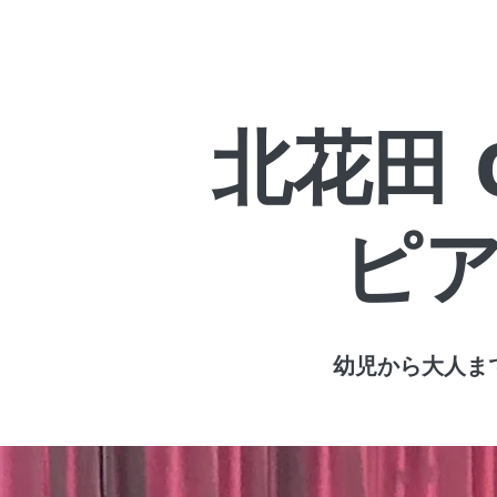
北花田 O
ピ
​幼児から大人